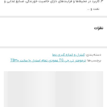
کاربرد در محیط‌ها و فرایندهای دارای خاصیت خورندگی، صنایع غذایی و
نفت و ...
محدوده اندازه گیری دما (سانتیگراد): 120-160/0-200/0-300/0-400/0-
500/0-0/ 600-0
نظرات
طول دنباله: 100، 200، 300 و 400 میلیمتر
دل دستگاه
TB310 تمام استیل
دسته‌بندی
:
کنترل و اندازه گیری دما
نوع
ترمومتر خشک Bi-Metal
برچسب‌ها :
ترمومتر تی جی TG عمودی تمام استیل 10 سانت TB310
قطر صفحه - cm
10
نوع اتصال
از زیر
سایز اتصال -Inch
"1/2
جنس اتصال
استنلس استیل
طول دنباله - mm
100، 200، 300 و 400 میلیمتر
120+~0