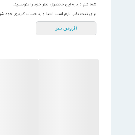
برق ورودی
سه فاز
شما هم درباره این محصول نظر خود را بنویسید.
قدرت (HP)
10
برای ثبت نظر، لازم است ابتدا وارد حساب کاربری خود شو
قدرت (KW)
7.5
افزودن نظر
فشار هوا (bar)
0.45
فشار هوا (Kpa)
45
حداکثر مکش (bar)
0.35
حداکثر مکش (Kpa)
35
حداکثر شار (m3/H)
480