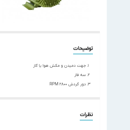
توضیحات
جهت دمیدن و مکش هوا یا گاز
سه فاز
دور گردش 2800 RPM
پروانه محصول باید به صورت جداگانه خریداری گردد
قدرت اسب بخار: 10
نظرات
مدل
HG7500-SB