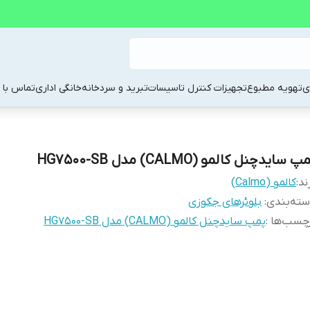
ی
تهویه مطبوع
تجهیزات کنترل تاسیسات
تبرید و سردخانه
خانگی اداری
تماس با م
پ سایدچنل کالمو (CALMO) مدل HG7500-SB
ند:
کالمو (Calmo)
ته‌بندی
:
بلوئرهای جکوزی
چسب‌ها :
پمپ سایدچنل کالمو (CALMO) مدل HG7500-SB