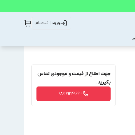
ورود | ثبت‌نام
ا
جهت اطلاع از قیمت و موجودی تماس
بگیرید.
+989199214966