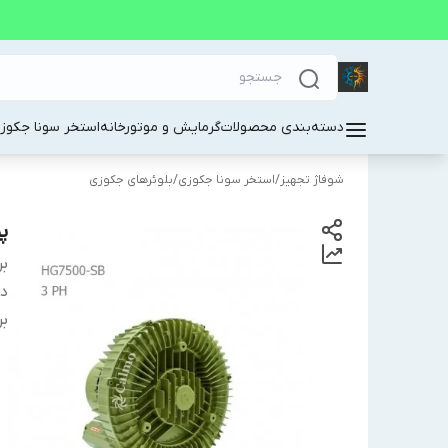
دسته‌بندی محصولات
گرمایش و موتورخانه
استخر سونا جکوز
شوفاژ تجهیز
/
استخر سونا جکوزی
/
بلوئرهای جکوزی
پم
بر
دس
بر