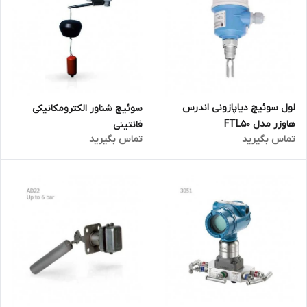
لول سوئیچ دیاپازونی اندرس
سوئیچ شناور الکترومکانیکی
هاوزر مدل FTL50
فانتینی
تماس بگیرید
تماس بگیرید