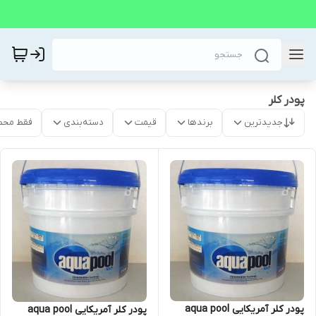
پودر کلر
جدیدترین
برندها
قیمت
دسته‌بندی
فقط محص
پودر کلر آمریکایی aqua pool
پودر کلر آمریکایی aqua pool