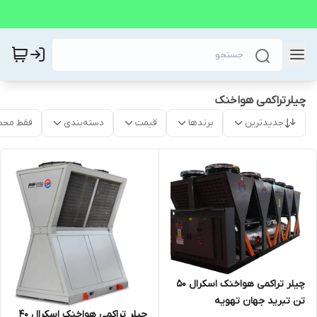
چیلرتراکمی هواخنک
جدیدترین
برندها
قیمت
دسته‌بندی
فقط محص
چیلر تراکمی هواخنک اسکرال 50
تن تبرید جهان تهویه
چیلر تراکمی هواخنک اسکرال 40