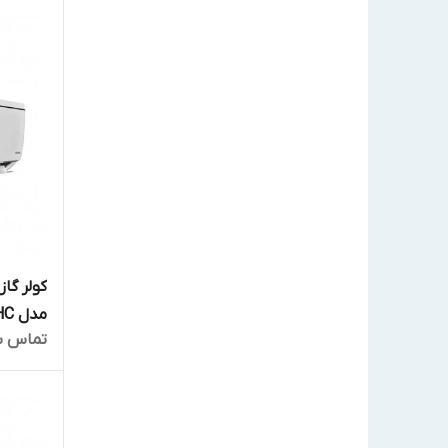
مدل WS-R304HC
تماس ب