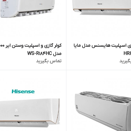
زی اسپلیت هایسنس مدل مایا
کولر گازی و اسپ
HR
مدل WS-R184HC
گیرید
تماس بگیرید