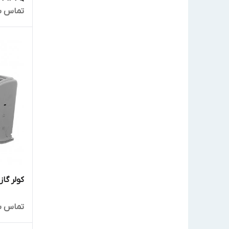
تماس ب
کولر گازی
تماس ب