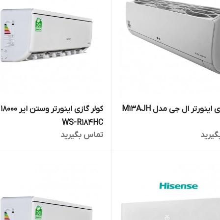
 اینورتر ال جی مدل M13AJH
کو
WS-R184HC
گیرید
تماس بگیرید