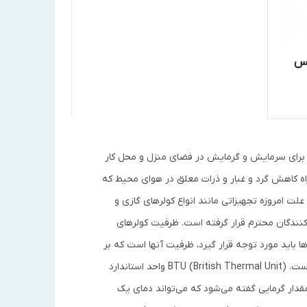
نس
زه برای سرمایش و گرمایش در فضای منزل و محل کار
اه کاهش گرد و غبار و ذرات معلق در هوای محیط که
لت امروزه تجهیزاتی مانند انواع کولرهای گازی و
 کنندگان محترم قرار گرفته است. ظرفیت کولرهای
سپیلت ها باید مورد توجه قرار گیرد، ظرفیت آنها است که بر
حسب BTU در ساعت عنوان می‌شود، مثلاً اسپلیت 18000، دارای ظرفیت 18000 BTU است. BTU (British Thermal Unit) واحد استاندارد
قدار گرمایی گفته می‌شود که می‌تواند دمای یک