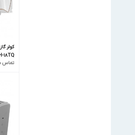
کولر گا
H-18TQ
تماس ب