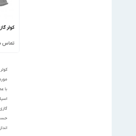
کولر گازی
تماس ب
کولر
مورد
با ع
اسپل
اندا