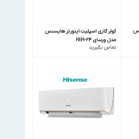
نس
کولر گازی اسپلیت اینورتر هایسنس
مدل ورسای HIH-24
تماس بگیرید