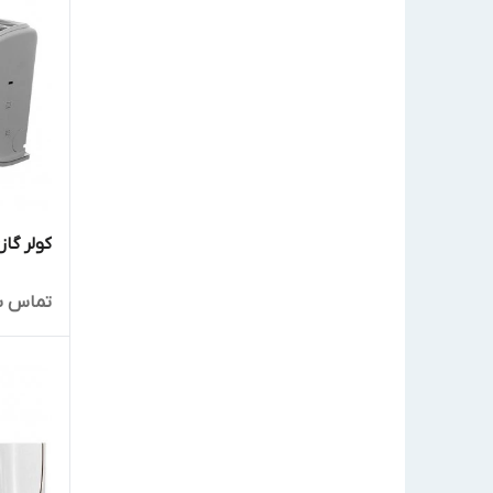
کولر گازی
تماس ب