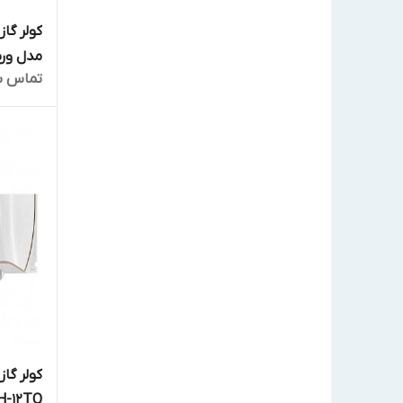
کولر گا
مدل ورسای 
تماس ب
کولر گا
H-12TQ