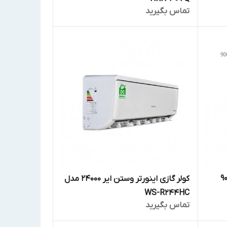
تماس بگیرید
 وستن ایر 9000
کولر گازی اینورتر وستن ایر 24000 مدل
WS-R244HC
تماس بگیرید