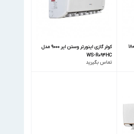
لیت وستن ایر 18000
کولر گازی اینورتر وستن ایر 9000 مدل
WS-R094HC
تماس بگیرید