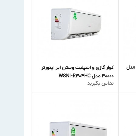
لر گازی اینورتر وستن ایر 18000 مدل
کولر گازی و اسپلیت وستن ایر اینورتر
30000 مدل WSNI-R304HC
تماس بگیرید