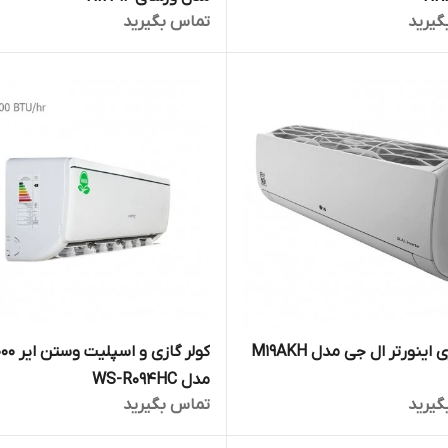
گیرید
تماس بگیرید
 اینورتر ال جی مدل M19AKH
کولر گازی و اسپلیت
مدل WS-R094HC
گیرید
تماس بگیرید