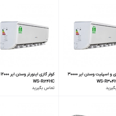
کولر گازی و اسپلیت وستن ایر 30000
کول
WS-R124HC
گیرید
تماس بگیرید