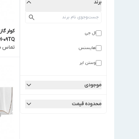
برند
کولر گا
ال جی
H-09TQ
تماس ب
هایسنس
وستن ایر
موجودی
محدوده قیمت