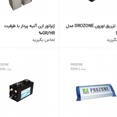
دستگاه تزریق اوزون DROZONE مدل
ژنراتور ازن آتیه پرداز با ظرفیت
90GR/HR
گیرید
تماس بگیرید