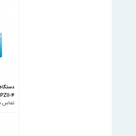
PZII-4
تماس ب