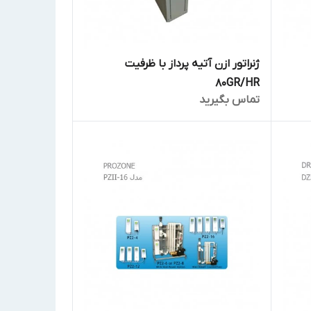
ژنراتور ازن آتیه پرداز با ظرفیت
80GR/HR
تماس بگیرید