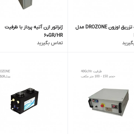
دستگاه تزریق اوزون DROZONE مدل
ژنراتور ازن آتیه پرداز با ظرفیت
60GR/HR
گیرید
تماس بگیرید