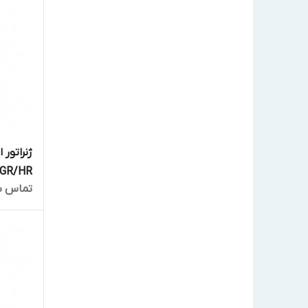
ژنراتور 
10GR/HR
تماس ب