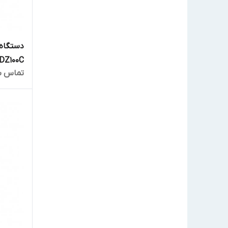
DZ100C
تماس ب