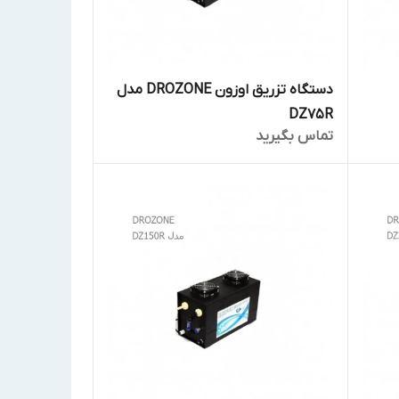
دستگاه تزریق اوزون DROZONE مدل
DZ75R
تماس بگیرید