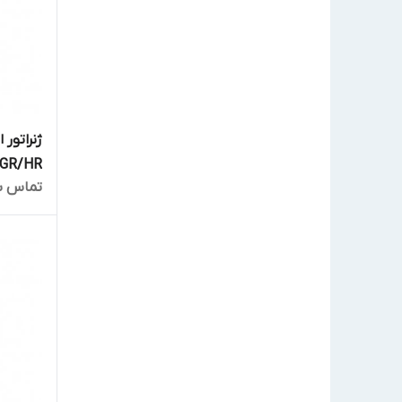
ژنراتور 
50GR/HR
تماس ب