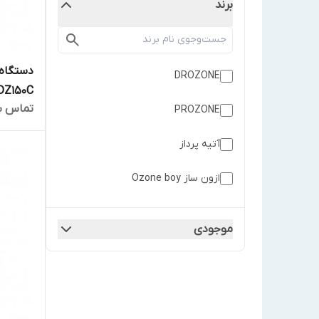
برند
DROZONE
DZ150C
تماس ب
PROZONE
آتیه پرداز
ازون ساز Ozone boy
اوزوناتور (Ozonator)
موجودی