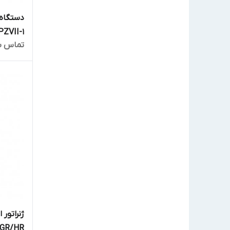
PZVII-1
تماس ب
ژنراتور 
70GR/HR