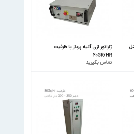
زن PROZONE مدل
ژنراتور ازن آتیه پرداز با ظرفیت
20GR/HR
تماس بگیرید