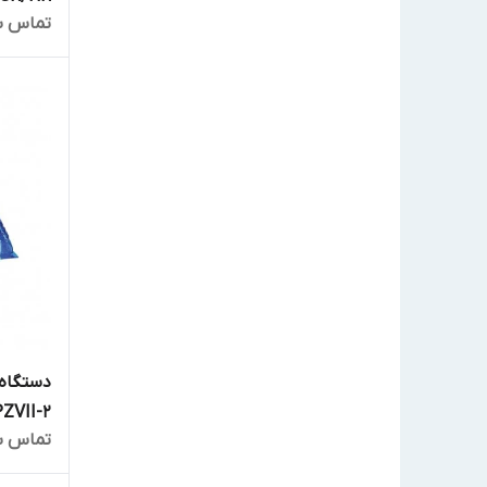
تماس ب
ZVII-2
تماس ب