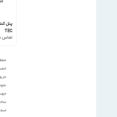
TEC
تماس ب
حفظ 
خصوص
حریق
نمود
جهت 
ساخت
مبحث