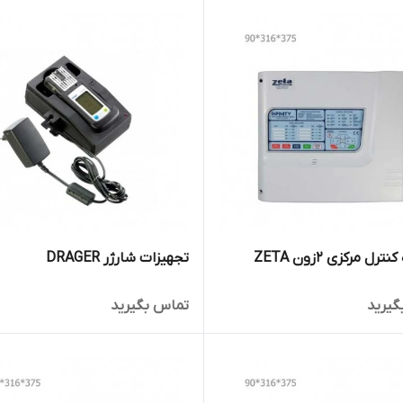
رل مرکزی 2زون ZETA
تجهیزات شارژر DRAGER
گیرید
تماس بگیرید