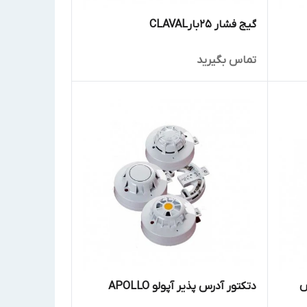
گیج فشار 25بارCLAVAL
تماس بگیرید
FU آدرس
دتکتور آدرس پذیر آپولو APOLLO