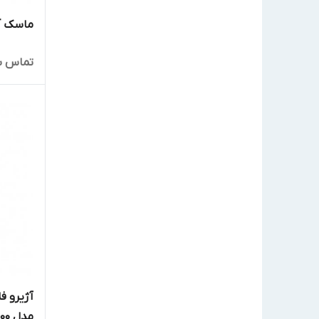
ماسک آتش 
KROMA MEC
تماس ب
POTTER
sundstrom
VIKING
zeta
مدل APD100