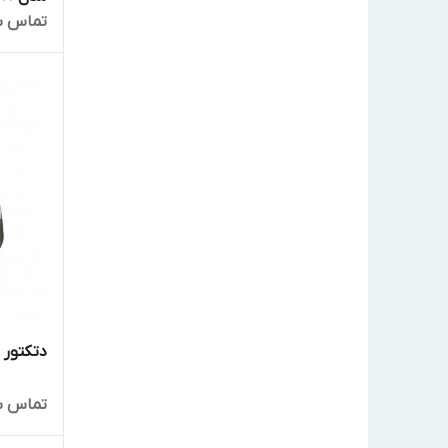
تماس ب
دتکتور دود
تماس ب