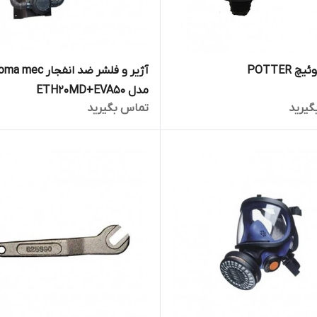
 POTTER
آژیر و فلشر ضد انفجار mec
مدل ETH20MD+EVA50
گیرید
تماس بگیرید