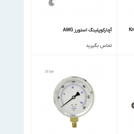
Kroma 
آچارکوپلینگ استورز AWG
تماس بگیرید