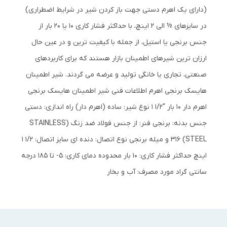
(دارای یک اهرم دستی جهت باز کردن شیر در شرایط اضطراری)
در سایزهای ½ الی 2 اینچ، با حداکثر فشار کاری 10 یا 20 بار از
جنس برنجی یا استیل، از جمله با کیفیت ترین و در عین حال
ارزان ترین شیرهای اطمینان بازار هستند که برای کاربردهای
صنعتی، تجاری یا خانگی تولید و عرضه می گردند. شیر اطمینان
هایسک برنجی اهرم اطلاعات فنی شیر اطمینان هایسک برنجی
اهرم دار 10 بار "1/2 1 نوع شیر: ساده (اهرم دار) راه اندازی: دستی
جنس بدنه: برنجی فنر: از جنس فولاد ضد زنگ (STAINLESS
STEEL) 316 و میله برنجی نوع اتصال: دنده ای سایز اتصال: 1/2 1
اینچ حداکثر فشار کاری: 10 بار محدوده دمای کاری: 5- تا 185 درجه
سانتی گراد مورد مصرف: آب و بخار