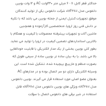
حداکثر قطر کابل: 11 - 6 میلی متر 230ولت AC و 12 وات بوبین
دانفوس مدل 018F6701 شرکت دانفوس یکی از تولید کنندگان
موفق تجهیزات کنترل ایمنی از جمله بوبین می باشد که با تکیه
بر دانش فنی روز اروپا، متخصصین کارآزموده و همچنین
ماشین آلات و تجهیزات پیشرفته محصولات با کیفیت و همگام با
بالاترین استانداردهای تضمین کیفیت در اروپا را تولید می نماید.
بطور کلی بوبین بخشی از یک مدار الکتریکی با قابلیت خودالقایی
بالا می باشد، یا به بیان ساده تر بوبین ساده از سیمی طویل که
بصورت منظم و مارپیچ پیچیده شده، تشکیل شده است. این
وسیله الکتریکی دارای دو سر اتصال بوده و در مدارهای AC
بعنوان عضو اصلی مورد استفاده قرار می گیرند. بوبین دانفوس
مدل 018f6701 ویژگی های بوبین دانفوس مدل 018F6701 قابل
استفاده در شیر برقی های دانفوس اتصال با سوکت