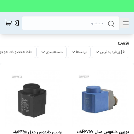
بوبین
پربازدیدترین
برندها
دسته‌بندی
فقط محصولات موجو
بوبین دانفوس مدل 018F6757
بوبین دانفوس مدل 018F4511