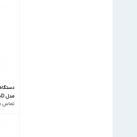
مدل MD70D
تماس ب