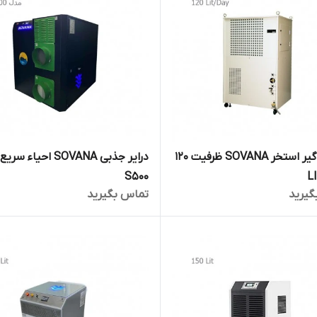
رطوبت گیر استخر SOVANA ظرفیت 120
درایر جذبی SOVANA احیاء
S500
L
گیرید
تماس بگیرید