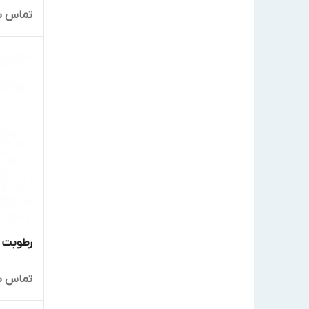
تماس ب
رطوبت گی
تماس ب