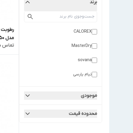
برند
CALOREX
مدل HW-DH 150
تماس ب
MasterDry
sovana
تیام پارسی
ساملن
موجودی
هایواتر
محدوده قیمت