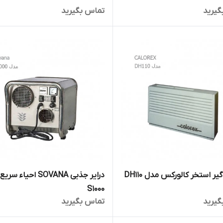
گیرید
تماس بگیرید
ر استخر کالورکس مدل DH110
درایر جذبی SOVANA احیاء
S1000
گیرید
تماس بگیرید