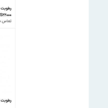
S22000
تماس ب
رطوبت گی