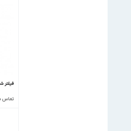
فیلتر شن
تماس ب