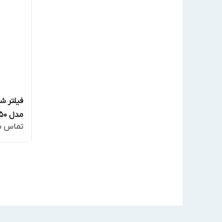
مدل P350
تماس ب