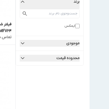
برند
فیلتر 
ایمکس
MFV24
تماس ب
موجودی
محدوده قیمت