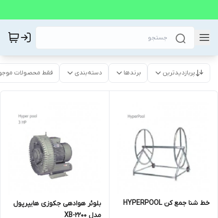
پربازدیدترین
برندها
دسته‌بندی
فقط محصولات موجو
خط شنا جمع کن HYPERPOOL
بلوئر هوادهی جکوزی هایپرپول
مدل XB-2200