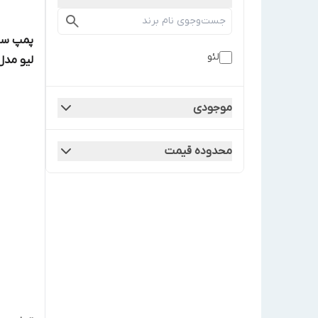
لئو
لیو مدل  32-8-0.37/2
موجودی
محدوده قیمت