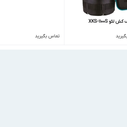
لئو XKS-1100S
گیرید
تماس بگیرید