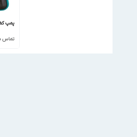
پمپ کف کش 
تماس ب