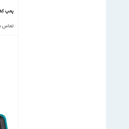
پمپ کف 
تماس ب