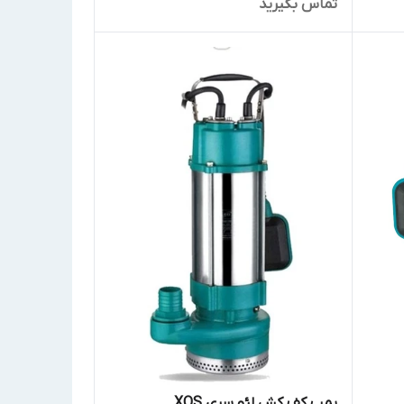
تماس بگیرید
پمپ کف کش لئو سری XQS