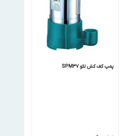
پمپ کف کش لئو SPM37