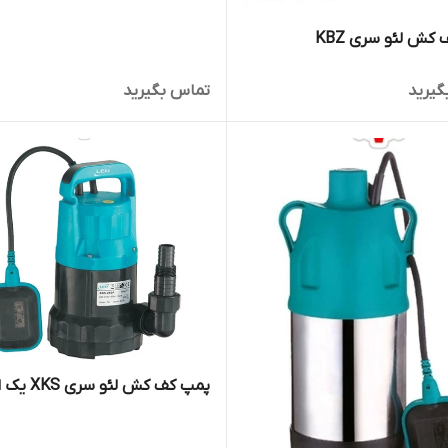
کش لئو سری KBZ
گیرید
تماس بگیرید
پمپ کف کش لئو سری XKS یک اسب