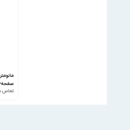
مانومتر
صفحه16سانت مدل232.50
تماس ب