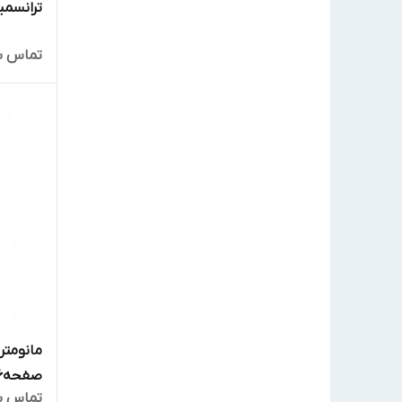
ترانسمیت
تماس ب
مانومتر
صفحه6سانت مدل213.53
تماس ب