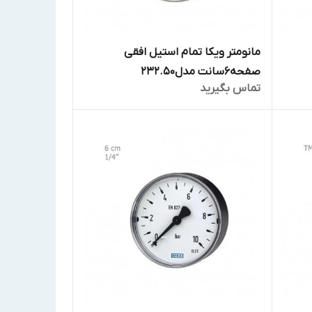
مانومتر ویکا تمام استیل افقی
صفحه6سانت مدل232.50
تماس بگیرید