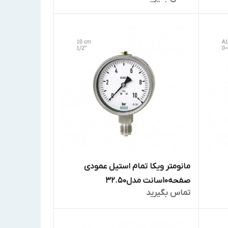
مانومتر ویکا تمام استیل عمودی
صفحه10سانت مدل32.50
تماس بگیرید