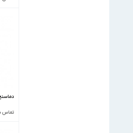
دماسنج 
تماس ب