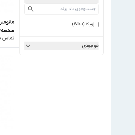
مانومتر
ویکا (Wika)
صفحه6سانت مدل213.53
تماس ب
موجودی