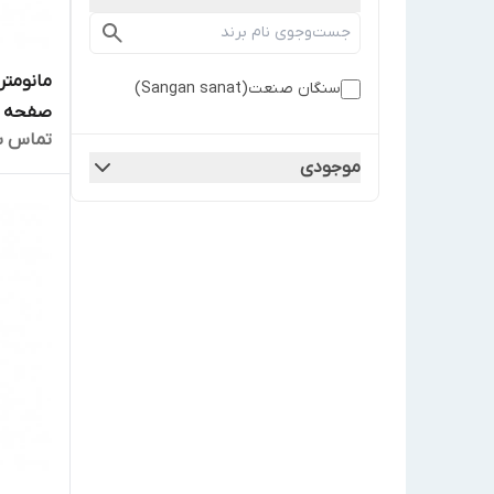
مانومت
سنگان صنعت(Sangan sanat)
صفحه 6 سانت مدل PG4/A
تماس ب
موجودی