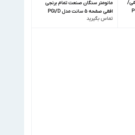
قی/
مانومتر سنگان صنعت تمام برنجی
افقی صفحه 5 سانت مدل PG1/D
تماس بگیرید