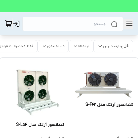
پربازدیدترین
برندها
دسته‌بندی
فقط محصولات موجو
کندانسور آرتک مدل S-F42
کندانسور آرتک مدل S-L54