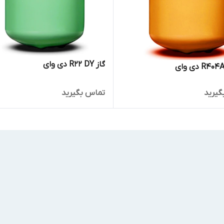
گاز R22 DY دی وای
گیرید
تماس بگیرید