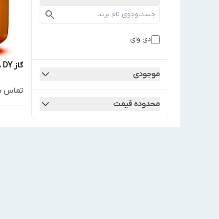
دی وای
گاز R404A DY دی وای
موجودی
تماس ب
محدوده قیمت