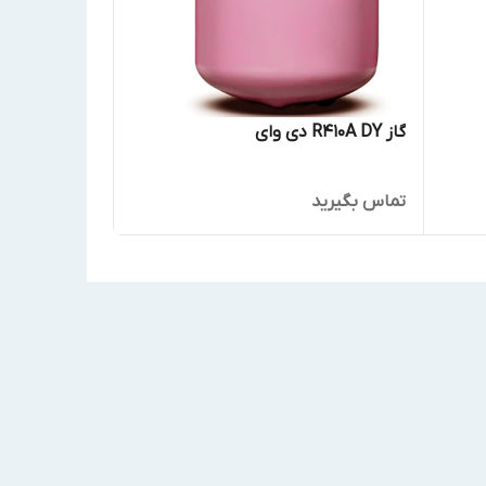
گاز R410A DY دی وای
تماس بگیرید