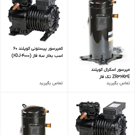
کمپرسور پیستونی کوپلند 60
اسب بخار سه فاز (6DJ-4000)
مپرسور اسکرال کوپلند
ZR36K3E تک فاز
تماس بگیرید
تماس بگیرید