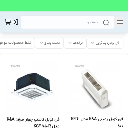
پربازدیدترین
برندها
دسته‌بندی
فقط محصولات موجو
فن کویل زمینی K&A مدل KFD-
فن کویل کاستی چهار طرفه K&A
800
مدل KCF-750R