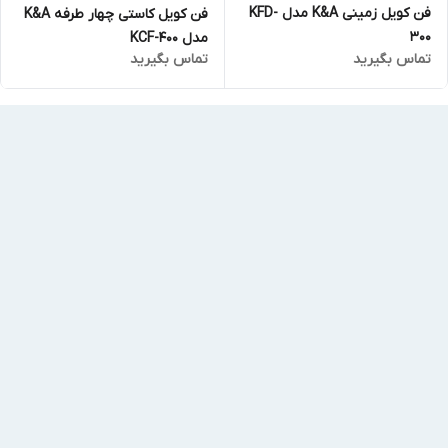
فن کویل زمینی K&A مدل KFD-
فن کویل کاستی چهار طرفه K&A
300
مدل KCF-400
تماس بگیرید
تماس بگیرید