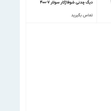
دیگ چدنی شوفاژکار سولار 7-400
تماس بگیرید