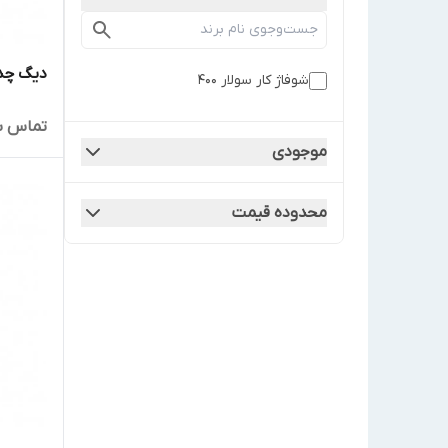
دیگ چدنی
شوفاژ کار سولار 400
تماس ب
موجودی
محدوده قیمت