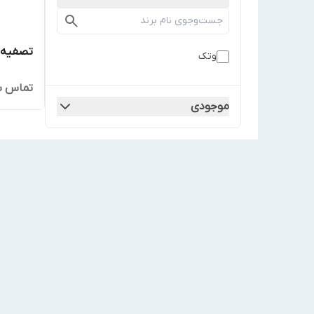
تصفیه آب 6 مرحل
وتک
تماس ب
موجودی