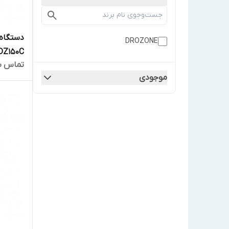
DROZONE
DZ150C
تماس ب
موجودی