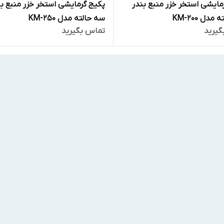
مایشی استخر خزر منبع بندر
پکیج گرمایشی استخر خزر منبع بن
دل KM-200
سه حالته مدل KM-250
گیرید
تماس بگیرید