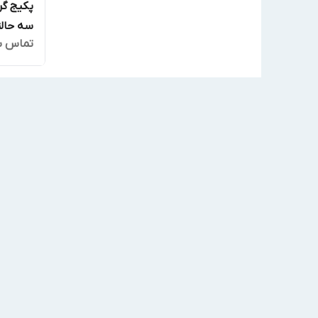
پکیج گر
سه حالته م
تماس ب