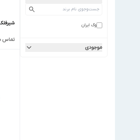
شیرفلکه چ
وگ ایران
تماس ب
موجودی