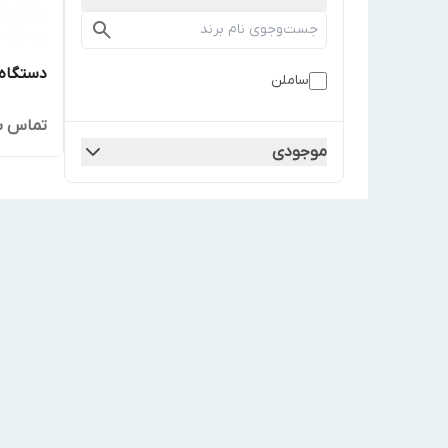
دستگاه 
ساملن
تماس ب
موجودی