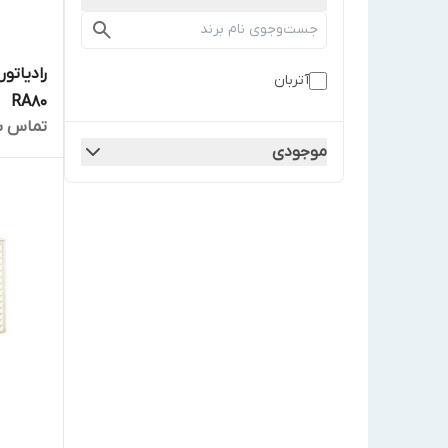
رادیاتور
آتربان
RA80
تماس ب
موجودی