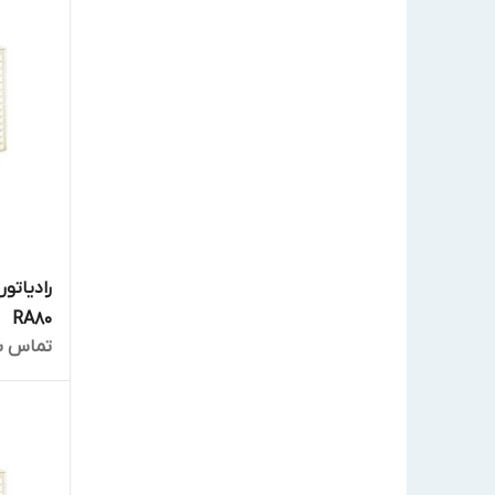
رادیاتور
RA80
تماس ب