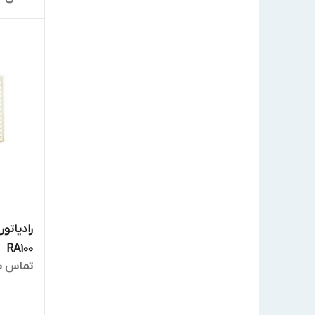
رادیاتور
RA100
تماس ب