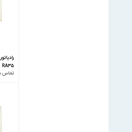
رادیاتور
RA35
تماس ب