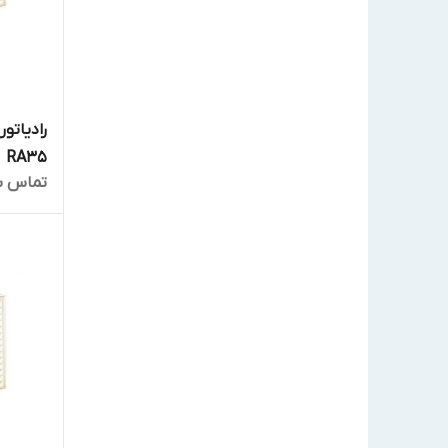
رادیاتور
RA35
تماس ب