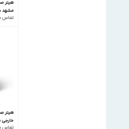
مشهد ظهو
تماس ب
هیتر ص
خارجی مدل 
تماس ب